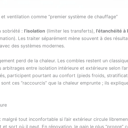
é et ventilation comme “premier système de chauffage”
a sobriété :
l’isolation
(limiter les transferts),
l’étanchéité à l
mation). Les traiter séparément mène souvent à des résultat
e avec des systèmes modernes.
 logement perd de la chaleur. Les combles restent un classiq
arbitrages entre isolation intérieure et extérieure selon l’ar
s, participent pourtant au confort (pieds froids, stratifica
 sont ces “raccourcis” que la chaleur emprunte ; ils expliqu
ture
algré tout inconfortable si l’air extérieur circule libremen
eut et sort où il peut. En rénovation, le gain le plus “propre” 