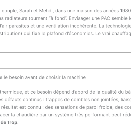
n couple, Sarah et Mehdi, dans une maison des années 1980. L’
es radiateurs tournent “à fond”. Envisager une PAC semble 
’air parasites et une ventilation incohérente. La technologi
istribution) qui fixe le plafond d’économies. Le vrai chauffa
le besoin avant de choisir la machine
hermique, et ce besoin dépend d’abord de la qualité du bât
es défauts continus : trappes de combles non jointées, liai
résultat est connu : des sensations de paroi froide, des cou
mplacer la chaudière par un système très performant peut ré
de trop
.