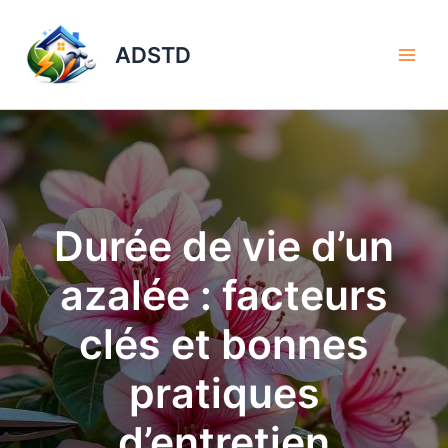
Aller
au
ADSTD
contenu
Durée de vie d’un
azalée : facteurs
clés et bonnes
pratiques
d’entretien