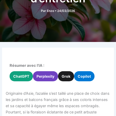
Par
Enzo
•
24/03/2026
Résumer avec l'IA :
ChatGPT
Perplexity
Grok
Copilot
Originaire d’Asie, l’azalée s’est taillé une place de choix dans
les jardins et balcons français grâce à ses coloris intenses
et sa capacité à égayer même les espaces ombragés.
Pourtant, si la floraison éclatante de ce petit arbuste