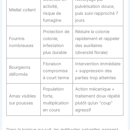
activité,
pulvérisation douce,
Miellat collant
risque de
puis suivi rapproché 7
fumagine
jours
Protection de
Réduire la colonie
Fourmis
colonie,
rapidement et rappeler
nombreuses
infestation
des auxiliaires
plus durable
(diversité florale)
Floraison
Intervention immédiate
Bourgeons
compromise
+ suppression des
déformés
à court terme
parties trop atteintes
Population
Action mécanique +
Amas visibles
forte,
traitement doux répété
sur pousses
multiplication
plutôt qu’un “coup”
en cours
agressif
Dans la logique qui suit, les méthodes naturelles gagnent