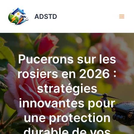
Aller
au
ADSTD
contenu
Pucerons sur les
rosiers en 2026 :
stratégies
innovantes pour
une protection
durable de vos