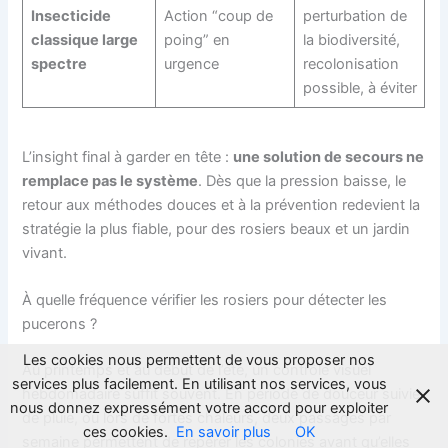
Insecticide
Action “coup de
perturbation de
classique large
poing” en
la biodiversité,
spectre
urgence
recolonisation
possible, à éviter
L’insight final à garder en tête :
une solution de secours ne
remplace pas le système
. Dès que la pression baisse, le
retour aux méthodes douces et à la prévention redevient la
stratégie la plus fiable, pour des rosiers beaux et un jardin
vivant.
À quelle fréquence vérifier les rosiers pour détecter les
pucerons ?
Les cookies nous permettent de vous proposer nos
Au printemps et au début de l’été, un contrôle visuel
services plus facilement. En utilisant nos services, vous
hebdomadaire suffit souvent. En période de douceur suivie
nous donnez expressément votre accord pour exploiter
de pluie, ou lors de fortes chaleurs, deux passages par
ces cookies.
En savoir plus
OK
semaine permettent de repérer les colonies avant qu’elles