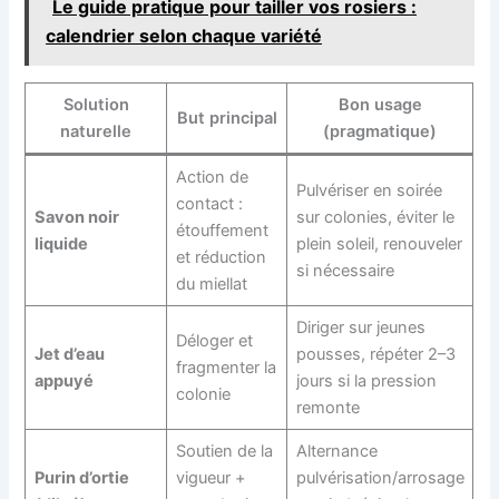
Le guide pratique pour tailler vos rosiers :
calendrier selon chaque variété
Solution
Bon usage
But principal
naturelle
(pragmatique)
Action de
Pulvériser en soirée
contact :
Savon noir
sur colonies, éviter le
étouffement
liquide
plein soleil, renouveler
et réduction
si nécessaire
du miellat
Diriger sur jeunes
Déloger et
Jet d’eau
pousses, répéter 2–3
fragmenter la
appuyé
jours si la pression
colonie
remonte
Soutien de la
Alternance
Purin d’ortie
vigueur +
pulvérisation/arrosage