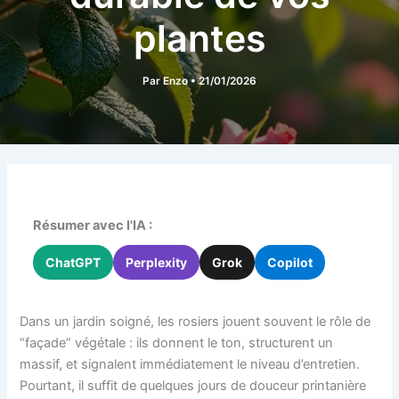
plantes
Par
Enzo
•
21/01/2026
Résumer avec l'IA :
ChatGPT
Perplexity
Grok
Copilot
Dans un jardin soigné, les rosiers jouent souvent le rôle de
“façade” végétale : ils donnent le ton, structurent un
massif, et signalent immédiatement le niveau d’entretien.
Pourtant, il suffit de quelques jours de douceur printanière