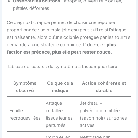
Observer les boutons
: atrophie, ouverture bloquée,
pétales déformés.
Ce diagnostic rapide permet de choisir une réponse
proportionnée : un simple jet d’eau peut suffire si l’attaque
est naissante, alors qu’une colonie protégée par les fourmis
demandera une stratégie combinée. L’idée-clé :
plus
l’action est précoce, plus elle peut rester douce
.
Tableau de lecture : du symptôme à l’action prioritaire
Symptôme
Ce que cela
Action cohérente et
observé
indique
durable
Attaque
Jet d’eau +
Feuilles
installée,
pulvérisation ciblée
recroquevillées
tissus jeunes
(savon noir) sur zones
perturbés
actives
Colonies en
Nettoyage par