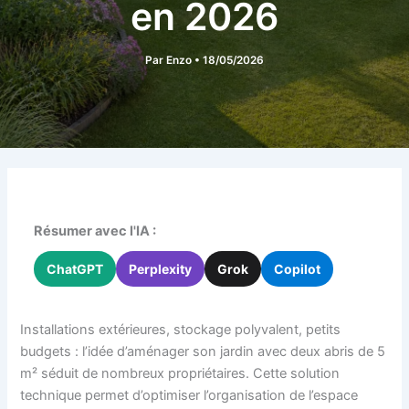
en 2026
Par
Enzo
•
18/05/2026
Résumer avec l'IA :
ChatGPT
Perplexity
Grok
Copilot
Installations extérieures, stockage polyvalent, petits
budgets : l’idée d’aménager son jardin avec deux abris de 5
m² séduit de nombreux propriétaires. Cette solution
technique permet d’optimiser l’organisation de l’espace