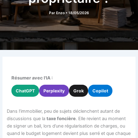
Par
Enzo
•
18/05/2026
Résumer avec l'IA :
ChatGPT
Perplexity
Grok
Copilot
Dans l’immobilier, peu de sujets déclenchent autant de
discussions que la
taxe foncière
. Elle revient au moment
de signer un bail, lors d’une régularisation de charges, ou
quand le budget logement devient plus serré et que chaque