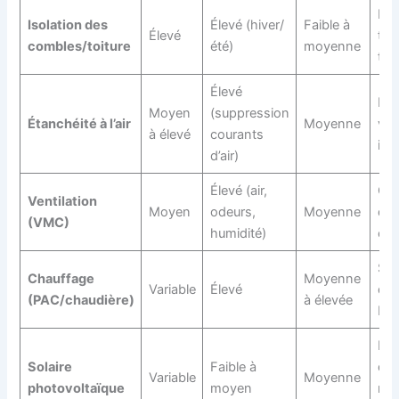
Hum
Isolation des
Élevé (hiver/
Faible à
Élevé
tas
combles/toiture
été)
moyenne
the
Élevé
Moi
Moyen
(suppression
Étanchéité à l’air
Moyenne
ven
à élevé
courants
ins
d’air)
Élevé (air,
Qual
Ventilation
Moyen
odeurs,
Moyenne
dég
(VMC)
humidité)
con
Sur
Chauffage
Moyenne
Variable
Élevé
dim
(PAC/chaudière)
à élevée
bru
Pro
Solaire
Faible à
déc
Variable
Moyenne
photovoltaïque
moyen
mau