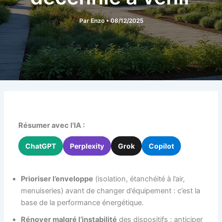
Par
Enzo
•
08/12/2025
Résumer avec l'IA :
ChatGPT
Perplexity
Grok
Copilot
Prioriser l’enveloppe
(isolation, étanchéité à l’air,
menuiseries) avant de changer d’équipement : c’est la
base de la performance énergétique.
Rénover malgré l’instabilité
des dispositifs : anticiper