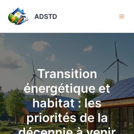
Aller
au
ADSTD
contenu
Transition
énergétique et
habitat : les
priorités de la
décennie à venir