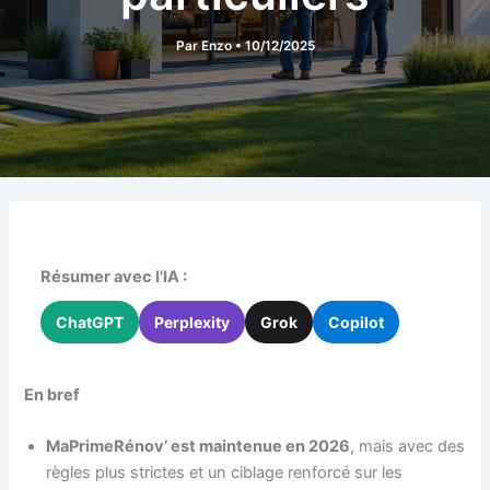
Par
Enzo
•
10/12/2025
Résumer avec l'IA :
ChatGPT
Perplexity
Grok
Copilot
En bref
MaPrimeRénov’ est maintenue en 2026
, mais avec des
règles plus strictes et un ciblage renforcé sur les