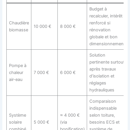
Budget à
recalculer, intérêt
Chaudière
renforcé si
10 000 €
8 000 €
biomasse
rénovation
globale et bon
dimensionnement
Solution
pertinente surtout
Pompe à
après travaux
chaleur
7 000 €
6 000 €
d’isolation et
air-eau
réglages
hydrauliques
Comparaison
indispensable
Système
≈ 4 000 €
selon toiture,
solaire
5 000 €
(via
besoins ECS et
combiné
bonification)
système de