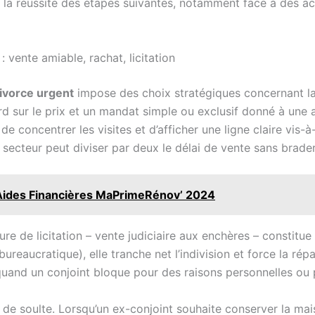
ne la réussite des étapes suivantes, notamment face à des ac
 vente amiable, rachat, licitation
ivorce urgent
impose des choix stratégiques concernant la 
rd sur le prix et un mandat simple ou exclusif donné à une 
de concentrer les visites et d’afficher une ligne claire vis-
secteur peut diviser par deux le délai de vente sans brade
t Aides Financières MaPrimeRénov’ 2024
ure de licitation – vente judiciaire aux enchères – constitu
reaucratique), elle tranche net l’indivision et force la rép
uand un conjoint bloque pour des raisons personnelles ou 
e soulte. Lorsqu’un ex-conjoint souhaite conserver la maison