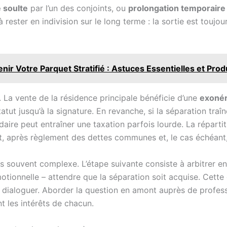
 soulte
par l’un des conjoints, ou
prolongation temporaire d
rester en indivision sur le long terme : la sortie est toujou
enir Votre Parquet Stratifié : Astuces Essentielles et P
e. La vente de la résidence principale bénéficie d’une
exonér
ut jusqu’à la signature. En revanche, si la séparation traîne
daire peut entraîner une taxation parfois lourde. La réparti
nt, après règlement des dettes communes et, le cas échéant
 souvent complexe. L’étape suivante consiste à arbitrer ent
motionnelle – attendre que la séparation soit acquise. Cett
 dialoguer. Aborder la question en amont auprès de profess
t les intérêts de chacun.