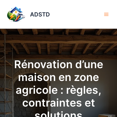
Aller
au
ADSTD
contenu
Rénovation d’une
maison en zone
agricole : règles,
contraintes et
solutions