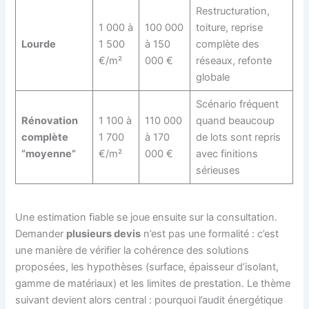
Restructuration,
1 000 à
100 000
toiture, reprise
Lourde
1 500
à 150
complète des
€/m²
000 €
réseaux, refonte
globale
Scénario fréquent
Rénovation
1 100 à
110 000
quand beaucoup
complète
1 700
à 170
de lots sont repris
“moyenne”
€/m²
000 €
avec finitions
sérieuses
Une estimation fiable se joue ensuite sur la consultation.
Demander
plusieurs devis
n’est pas une formalité : c’est
une manière de vérifier la cohérence des solutions
proposées, les hypothèses (surface, épaisseur d’isolant,
gamme de matériaux) et les limites de prestation. Le thème
suivant devient alors central : pourquoi l’audit énergétique