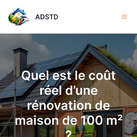
Aller
au
ADSTD
contenu
Quel est le coût
réel d’une
rénovation de
maison de 100 m²
?