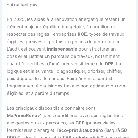
qui ne l’est pas.
En 2025, les aides à la rénovation énergétique restent un
élément majeur d’équilibre budgétaire, à condition de
respecter des règles : entreprises
RGE
, types de travaux
éligibles, preuves et parfois exigences de performance.
L’audit est souvent
indispensable
pour structurer un
dossier et justifier un parcours de travaux, notamment
quand l’objectif est d’améliorer sensiblement le
DPE
. La
logique est la suivante : diagnostiquer, prioriser, chiffrer,
puis déposer les demandes. Faire l’inverse conduit
fréquemment à choisir des travaux non optimaux ou non
éligibles, et à perdre du temps.
Les principaux dispositifs à connaître sont :
MaPrimeRénov’
(sous conditions, avec des règles liées
aux gestes ou aux parcours), les
CEE
(primes via les
fournisseurs d’énergie), l’
éco-prêt à taux zéro
(jusqu’à
50
000 €
selon les cas), et la
TVA réduite à 5,5 %
sur certains