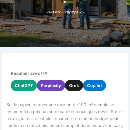
Par
Enzo
•
20/12/2025
Résumer avec l'IA :
ChatGPT
Perplexity
Grok
Copilot
Sur le papier, rénover une maison de 100 m² semble se
résumer à un prix au mètre carré et à quelques devis. Sur le
terrain, la réalité est plus nuancée : un même budget peut
suffire à un rafraîchissement complet dans un pavillon sain,