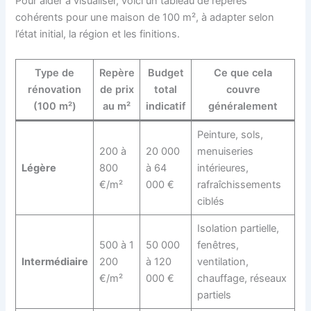
Pour aider à visualiser, voici un tableau de repères
cohérents pour une maison de 100 m², à adapter selon
l’état initial, la région et les finitions.
Type de
Repère
Budget
Ce que cela
rénovation
de prix
total
couvre
(100 m²)
au m²
indicatif
généralement
Peinture, sols,
200 à
20 000
menuiseries
Légère
800
à 64
intérieures,
€/m²
000 €
rafraîchissements
ciblés
Isolation partielle,
500 à 1
50 000
fenêtres,
Intermédiaire
200
à 120
ventilation,
€/m²
000 €
chauffage, réseaux
partiels