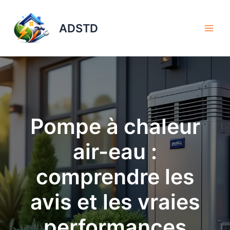
Aller
au
ADSTD
contenu
Pompe à chaleur
air-eau :
comprendre les
avis et les vraies
performances