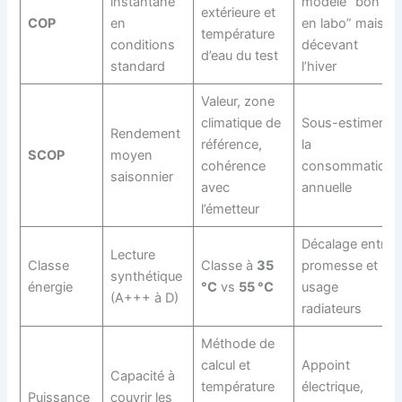
instantané
modèle “bon
extérieure et
COP
en
en labo” mais
température
conditions
décevant
d’eau du test
standard
l’hiver
Valeur, zone
climatique de
Sous-estimer
Rendement
référence,
la
SCOP
moyen
cohérence
consommation
saisonnier
avec
annuelle
l’émetteur
Décalage entre
Lecture
Classe
Classe à
35
promesse et
synthétique
énergie
°C
vs
55 °C
usage
(A+++ à D)
radiateurs
Méthode de
calcul et
Appoint
Capacité à
température
électrique,
Puissance
couvrir les