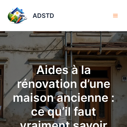
Aller
au
ADSTD
contenu
Aides à la
rénovation d’une
maison ancienne :
ce qu’il faut
vraiment savoir