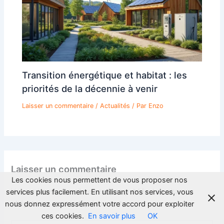
Transition énergétique et habitat : les
priorités de la décennie à venir
Laisser un commentaire
/
Actualités
/ Par
Enzo
Laisser un commentaire
Les cookies nous permettent de vous proposer nos
Votre adresse e-mail ne sera pas publiée.
Les champs
services plus facilement. En utilisant nos services, vous
obligatoires sont indiqués avec
*
nous donnez expressément votre accord pour exploiter
ces cookies.
En savoir plus
OK