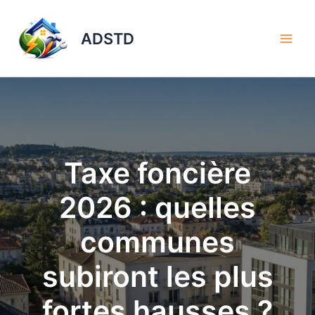
Aller
au
ADSTD
contenu
Taxe foncière
2026 : quelles
communes
subiront les plus
fortes hausses ?