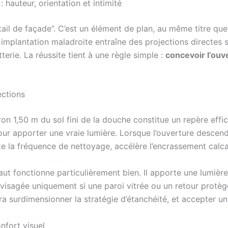
 hauteur, orientation et intimité
ail de façade”. C’est un élément de plan, au même titre que
 implantation maladroite entraîne des projections directes s
erie. La réussite tient à une règle simple :
concevoir l’ou
ections
iron 1,50 m du sol fini de la douche constitue un repère effi
our apporter une vraie lumière. Lorsque l’ouverture descend
 la fréquence de nettoyage, accélère l’encrassement calcair
ut fonctionne particulièrement bien. Il apporte une lumière 
envisagée uniquement si une paroi vitrée ou un retour protèg
ra surdimensionner la stratégie d’étanchéité, et accepter un 
nfort visuel