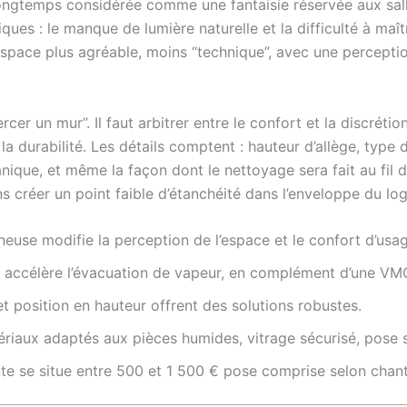
ngtemps considérée comme une fantaisie réservée aux salle
es : le manque de lumière naturelle et la difficulté à maîtri
space plus agréable, moins “technique”, avec une perceptio
r un mur”. Il faut arbitrer entre le confort et la discrétion, e
 la durabilité. Les détails comptent : hauteur d’allège, type 
anique, et même la façon dont le nettoyage sera fait au fil 
ans créer un point faible d’étanchéité dans l’enveloppe du l
euse modifie la perception de l’espace et le confort d’usag
e accélère l’évacuation de vapeur, en complément d’une VM
 et position en hauteur offrent des solutions robustes.
ériaux adaptés aux pièces humides, vitrage sécurisé, pose 
te se situe entre 500 et 1 500 € pose comprise selon chant