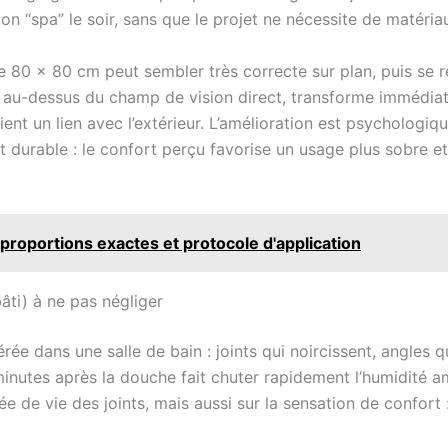
on “spa” le soir, sans que le projet ne nécessite de matéria
0 x 80 cm peut sembler très correcte sur plan, puis se rév
 au-dessus du champ de vision direct, transforme immédiate
ient un lien avec l’extérieur. L’amélioration est psychologiq
t durable : le confort perçu favorise un usage plus sobre e
: proportions exactes et protocole d'application
bâti) à ne pas négliger
érée dans une salle de bain : joints qui noircissent, angles
inutes après la douche fait chuter rapidement l’humidité am
rée de vie des joints, mais aussi sur la sensation de confort