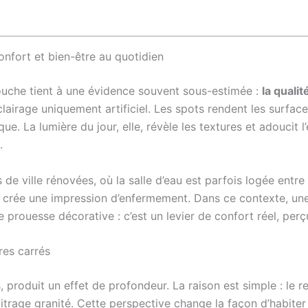
onfort et bien-être au quotidien
ouche tient à une évidence souvent sous-estimée :
la quali
lairage uniquement artificiel. Les spots rendent les surface
e. La lumière du jour, elle, révèle les textures et adoucit l’
.
e ville rénovées, où la salle d’eau est parfois logée entre 
re crée une impression d’enfermement. Dans ce contexte, une
e prouesse décorative : c’est un levier de confort réel, perçu
res carrés
roduit un effet de profondeur. La raison est simple : le re
vitrage granité. Cette perspective change la façon d’habite