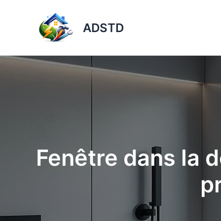
Aller
au
ADSTD
contenu
Fenêtre dans la 
p