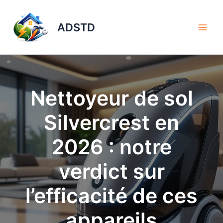
Aller
au
ADSTD
contenu
Nettoyeur de sol
Silvercrest en
2026 : notre
verdict sur
l’efficacité de ces
appareils