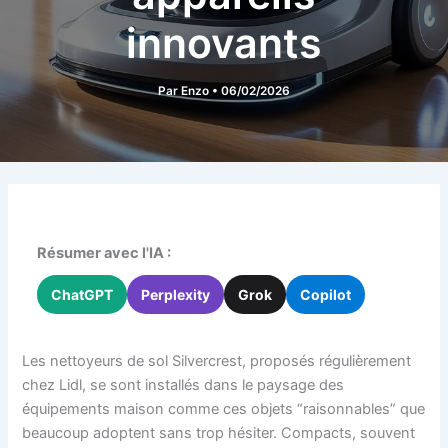
innovants
Par
Enzo
•
06/02/2026
Résumer avec l'IA :
ChatGPT
Perplexity
Grok
Copilot
Les nettoyeurs de sol Silvercrest, proposés régulièrement
chez Lidl, se sont installés dans le paysage des
équipements maison comme ces objets “raisonnables” que
beaucoup adoptent sans trop hésiter. Compacts, souvent