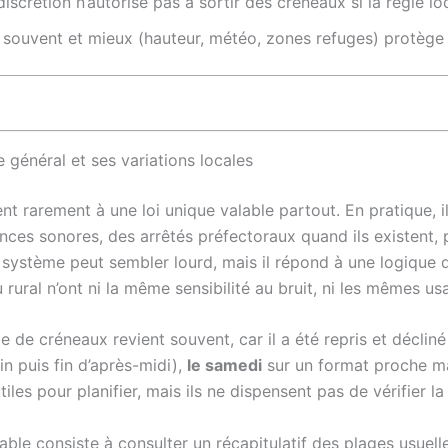
discrétion n’autorise pas à sortir des créneaux si la règle loca
souvent et mieux (hauteur, météo, zones refuges) protège le
e général et ses variations locales
ent rarement à une loi unique valable partout. En pratique, 
sances sonores, des arrêtés préfectoraux quand ils existent,
 système peut sembler lourd, mais il répond à une logique
rural n’ont ni la même sensibilité au bruit, ni les mêmes u
e de créneaux revient souvent, car il a été repris et décliné
n puis fin d’après-midi),
le samedi
sur un format proche ma
iles pour planifier, mais ils ne dispensent pas de vérifier l
ble consiste à consulter un récapitulatif des plages usuelle