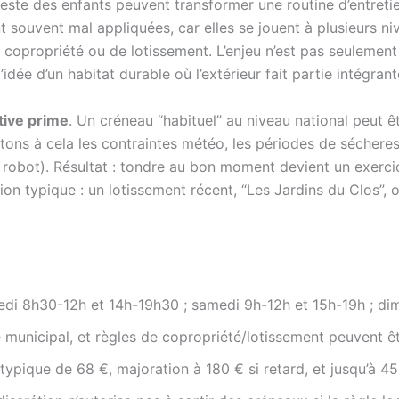
ieste des enfants peuvent transformer une routine d’entretie
t souvent mal appliquées, car elles se jouent à plusieurs ni
opropriété ou de lotissement. L’enjeu n’est pas seulement d’
idée d’un habitat durable où l’extérieur fait partie intégrant
ctive prime
. Un créneau “habituel” au niveau national peut ê
ns à cela les contraintes météo, les périodes de sécheresse
e, robot). Résultat : tondre au bon moment devient un exer
tion typique : un lotissement récent, “Les Jardins du Clos”, o
edi 8h30-12h et 14h-19h30 ; samedi 9h-12h et 15h-19h ; d
é municipal, et règles de copropriété/lotissement peuvent êtr
typique de 68 €, majoration à 180 € si retard, et jusqu’à 4