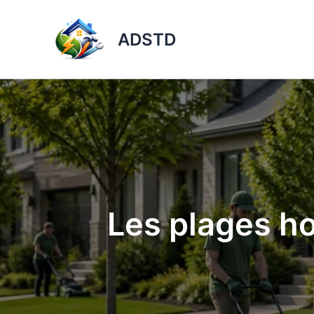
Aller
au
ADSTD
contenu
Les plages ho