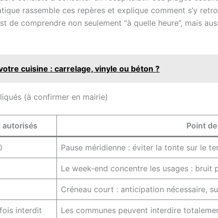
atique rassemble ces repères et explique comment s’y retr
t de comprendre non seulement “à quelle heure”, mais aussi 
otre cuisine : carrelage, vinyle ou béton ?
iqués (à confirmer en mairie)
 autorisés
Point de
0
Pause méridienne : éviter la tonte sur le t
Le week-end concentre les usages : bruit p
Créneau court : anticipation nécessaire, s
ois interdit
Les communes peuvent interdire totalement