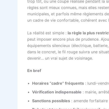
trop tôt, ou une coupe réalisée pendant la s
règles sont mieux connues, mais elles resten
municipales, et parfois même règlements de c
un cadre de vie confortable, cohérent avec l’
La réalité est simple :
la règle la plus restri
peut imposer encore plus de prudence. Ajouto
équipements silencieux (électrique, batteri
dans le concret, le fil rouge suivra une situa
devenir… un vrai sujet de voisinage.
En bref
Horaires “cadre” fréquents
: lundi-vendr
Vérification indispensable
: mairie, arrêt
Sanctions possibles
: amende forfaitaire 