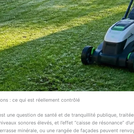
ns : ce qui est réellement contrôlé
’est une question de santé et de tranquillité publique, trai
eaux sonores élevés, et l’effet “caisse de résonance” d’un 
terrasse minérale, ou une rangée de façades peuvent renvoy