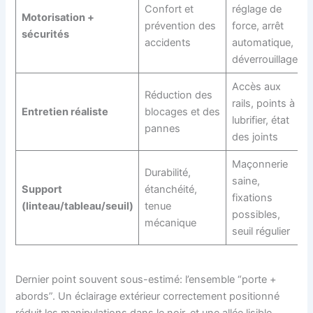
Confort et
réglage de
Motorisation +
prévention des
force, arrêt
sécurités
accidents
automatique,
déverrouillage
Accès aux
Réduction des
rails, points à
Entretien réaliste
blocages et des
lubrifier, état
pannes
des joints
Maçonnerie
Durabilité,
saine,
Support
étanchéité,
fixations
(linteau/tableau/seuil)
tenue
possibles,
mécanique
seuil régulier
Dernier point souvent sous-estimé: l’ensemble “porte +
abords”. Un éclairage extérieur correctement positionné
réduit les manipulations dans le noir, et une allée lisible