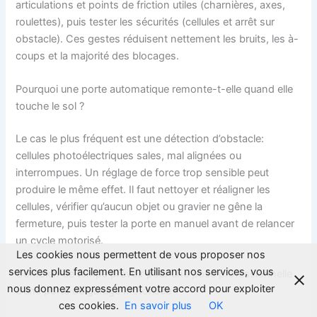
articulations et points de friction utiles (charnières, axes,
roulettes), puis tester les sécurités (cellules et arrêt sur
obstacle). Ces gestes réduisent nettement les bruits, les à-
coups et la majorité des blocages.
Pourquoi une porte automatique remonte-t-elle quand elle
touche le sol ?
Le cas le plus fréquent est une détection d’obstacle:
cellules photoélectriques sales, mal alignées ou
interrompues. Un réglage de force trop sensible peut
produire le même effet. Il faut nettoyer et réaligner les
cellules, vérifier qu’aucun objet ou gravier ne gêne la
fermeture, puis tester la porte en manuel avant de relancer
un cycle motorisé.
Les cookies nous permettent de vous proposer nos
services plus facilement. En utilisant nos services, vous
Combien de temps prévoir pour une pose professionnelle
nous donnez expressément votre accord pour exploiter
d’une porte de garage motorisée ?
ces cookies.
En savoir plus
OK