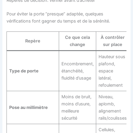
Repères de décision: vérifier avant d’acheter
Pour éviter la porte “presque” adaptée, quelques
vérifications font gagner du temps et de la sérénité.
Ce que cela
À contrôler
Repère
change
sur place
Hauteur sous
Encombrement,
plafond,
Type de porte
étanchéité,
espace
fluidité d’usage
latéral,
refoulement
Moins de bruit,
Niveau,
moins d’usure,
aplomb,
Pose au millimètre
meilleure
alignement
sécurité
rails/coulisses
Cellules,