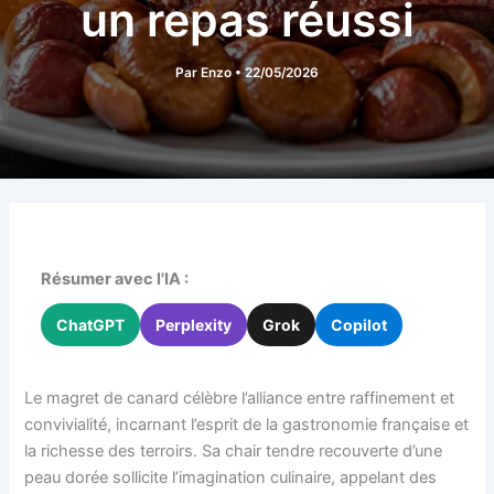
un repas réussi
Par
Enzo
•
22/05/2026
Résumer avec l'IA :
ChatGPT
Perplexity
Grok
Copilot
Le magret de canard célèbre l’alliance entre raffinement et
convivialité, incarnant l’esprit de la gastronomie française et
la richesse des terroirs. Sa chair tendre recouverte d’une
peau dorée sollicite l’imagination culinaire, appelant des