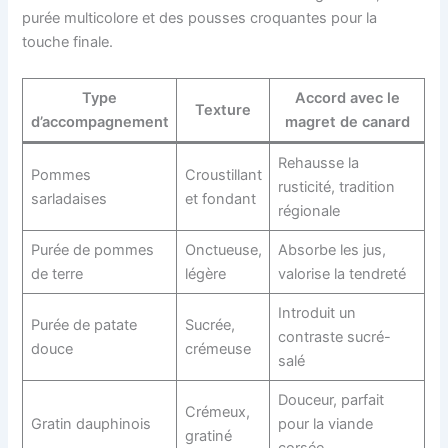
purée multicolore et des pousses croquantes pour la
touche finale.
Type
Accord avec le
Texture
d’accompagnement
magret de canard
Rehausse la
Pommes
Croustillant
rusticité, tradition
sarladaises
et fondant
régionale
Purée de pommes
Onctueuse,
Absorbe les jus,
de terre
légère
valorise la tendreté
Introduit un
Purée de patate
Sucrée,
contraste sucré-
douce
crémeuse
salé
Douceur, parfait
Crémeux,
Gratin dauphinois
pour la viande
gratiné
corsée