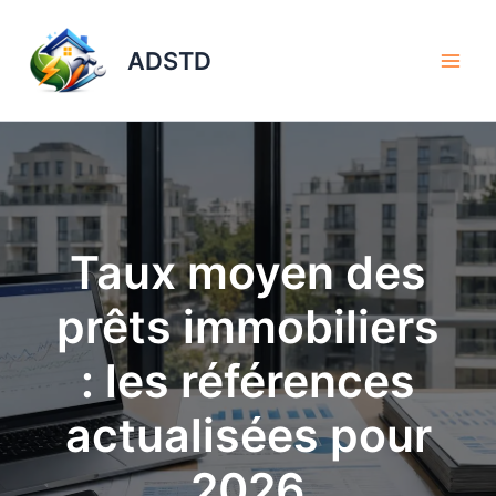
Aller
au
ADSTD
contenu
Taux moyen des
prêts immobiliers
: les références
actualisées pour
2026