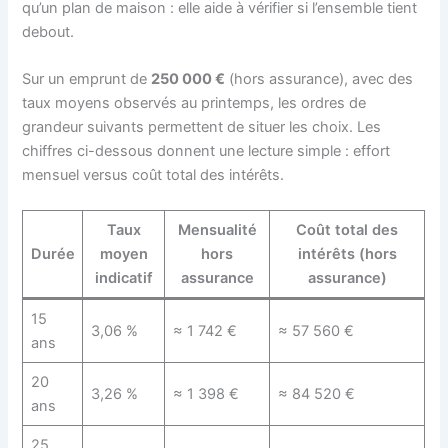
qu’un plan de maison : elle aide à vérifier si l’ensemble tient
debout.
Sur un emprunt de
250 000 €
(hors assurance), avec des
taux moyens observés au printemps, les ordres de
grandeur suivants permettent de situer les choix. Les
chiffres ci-dessous donnent une lecture simple : effort
mensuel versus coût total des intérêts.
Taux
Mensualité
Coût total des
Durée
moyen
hors
intérêts (hors
indicatif
assurance
assurance)
15
3,06 %
≈ 1 742 €
≈ 57 560 €
ans
20
3,26 %
≈ 1 398 €
≈ 84 520 €
ans
25