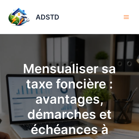
Aller
au
ADSTD
contenu
Mensualiser sa
taxe foncière :
avantages,
démarches et
échéances à