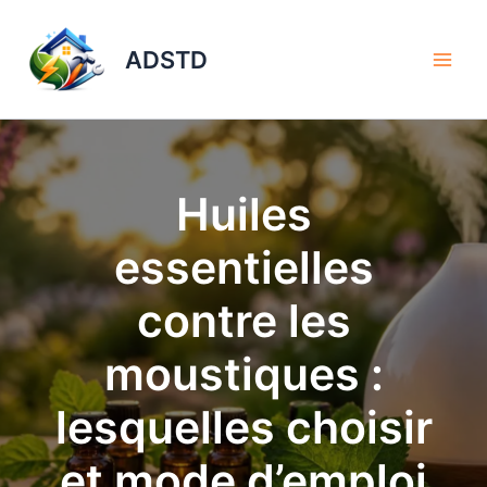
Aller
au
ADSTD
contenu
Huiles
essentielles
contre les
moustiques :
lesquelles choisir
et mode d’emploi