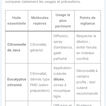
comparer clairement les usages et précautions.
Usage le
Huile
Molécules
Points de
plus
essentielle
repères
vigilance
pertinent
Diffusion,
Respecter la
spray
dilution ;
Citronnelle
Citronellal,
d’ambiance,
éviter l’excès
de Java
géraniol
galet
en intérieur
parfumé
confiné
Application
Déconseillé à
Citronellal,
cutanée
certains
Eucalyptus
dérivés type
diluée
,
profils ; test
citronné
PMD (selon
zones à
cutané
préparation)
moustique
recommandé
tigre
Diffusion et
Prudence