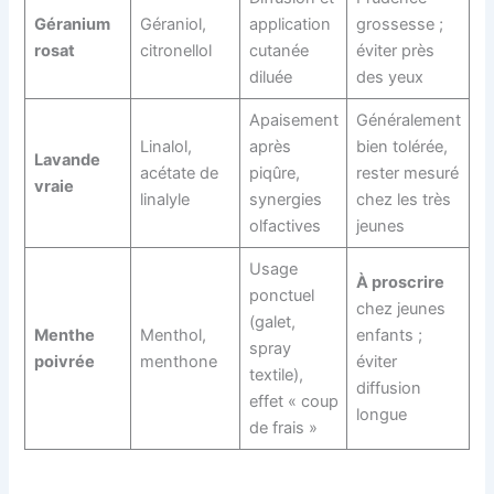
Géranium
Géraniol,
application
grossesse ;
rosat
citronellol
cutanée
éviter près
diluée
des yeux
Apaisement
Généralement
Linalol,
après
bien tolérée,
Lavande
acétate de
piqûre,
rester mesuré
vraie
linalyle
synergies
chez les très
olfactives
jeunes
Usage
À proscrire
ponctuel
chez jeunes
(galet,
Menthe
Menthol,
enfants ;
spray
poivrée
menthone
éviter
textile),
diffusion
effet « coup
longue
de frais »