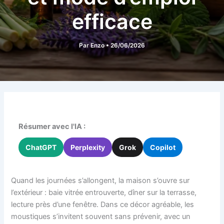
efficace
Par
Enzo
•
26/06/2026
Résumer avec l'IA :
ChatGPT
Perplexity
Grok
Copilot
Quand les journées s’allongent, la maison s’ouvre sur
l’extérieur : baie vitrée entrouverte, dîner sur la terrasse,
lecture près d’une fenêtre. Dans ce décor agréable, les
moustiques s’invitent souvent sans prévenir, avec un