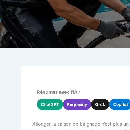
Résumer avec l'IA :
ChatGPT
Perplexity
Grok
Copilot
Allonger la saison de baignade n’est plus un 