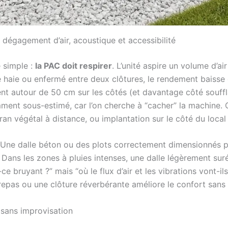
, dégagement d’air, acoustique et accessibilité
 simple :
la PAC doit respirer
. L’unité aspire un volume d’air
ne haie ou enfermé entre deux clôtures, le rendement baisse
t autour de 50 cm sur les côtés (et davantage côté souffla
uemment sous-estimé, car l’on cherche à “cacher” la machine.
cran végétal à distance, ou implantation sur le côté du local
. Une dalle béton ou des plots correctement dimensionnés pré
s. Dans les zones à pluies intenses, une dalle légèrement su
e bruyant ?” mais “où le flux d’air et les vibrations vont-ils
 repas ou une clôture réverbérante améliore le confort sans
n sans improvisation