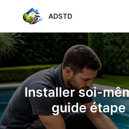
Aller
au
ADSTD
contenu
Installer soi-mê
guide étape 