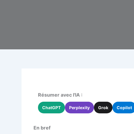
Résumer avec l'IA :
ChatGPT
Perplexity
Grok
Copilot
En bref