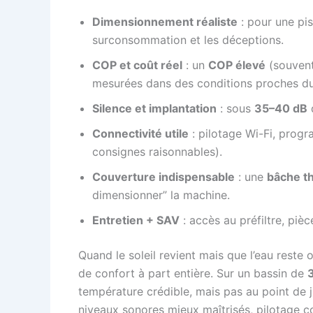
Dimensionnement réaliste
: pour une pi
surconsommation et les déceptions.
COP et coût réel
: un
COP élevé
(souven
mesurées dans des conditions proches du 
Silence et implantation
: sous
35–40 dB
d
Connectivité utile
: pilotage Wi-Fi, progr
consignes raisonnables).
Couverture indispensable
: une
bâche t
dimensionner” la machine.
Entretien + SAV
: accès au préfiltre, pièc
Quand le soleil revient mais que l’eau reste
de confort à part entière. Sur un bassin de
température crédible, mais pas au point de ju
niveaux sonores mieux maîtrisés, pilotage c