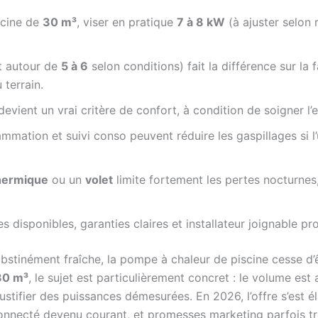
scine de
30 m³
, viser en pratique
7 à 8 kW
(à ajuster selon 
t autour de
5 à 6
selon conditions) fait la différence sur la 
terrain.
evient un vrai critère de confort, à condition de soigner l’
ammation et suivi conso peuvent réduire les gaspillages si l’
hermique
ou un
volet
limite fortement les pertes nocturnes,
es disponibles, garanties claires et installateur joignable pr
 obstinément fraîche, la pompe à chaleur de piscine cesse d
30 m³
, le sujet est particulièrement concret : le volume e
stifier des puissances démesurées. En 2026, l’offre s’est él
onnecté devenu courant, et promesses marketing parfois tro