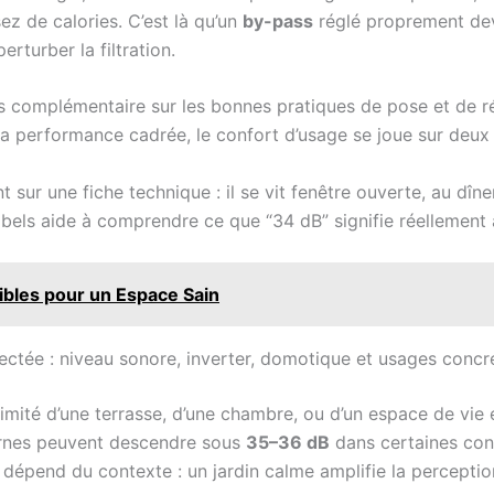
sez de calories. C’est là qu’un
by-pass
réglé proprement devi
rturber la filtration.
s complémentaire sur les bonnes pratiques de pose et de r
la performance cadrée, le confort d’usage se joue sur deux ax
 sur une fiche technique : il se vit fenêtre ouverte, au dîne
cibels aide à comprendre ce que “34 dB” signifie réellement 
libles pour un Espace Sain
ectée : niveau sonore, inverter, domotique et usages concr
imité d’une terrasse, d’une chambre, ou d’un espace de vie 
ernes peuvent descendre sous
35–36 dB
dans certaines con
ne dépend du contexte : un jardin calme amplifie la percepti