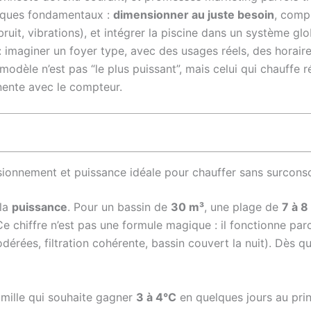
uelques fondamentaux :
dimensionner au juste besoin
, comp
 bruit, vibrations), et intégrer la piscine dans un système gl
: imaginer un foyer type, avec des usages réels, des horaire
modèle n’est pas “le plus puissant”, mais celui qui chauffe 
nente avec le compteur.
sionnement et puissance idéale pour chauffer sans surcon
 la
puissance
. Pour un bassin de
30 m³
, une plage de
7 à 
Ce chiffre n’est pas une formule magique : il fonctionne par
érées, filtration cohérente, bassin couvert la nuit). Dès q
amille qui souhaite gagner
3 à 4°C
en quelques jours au pri