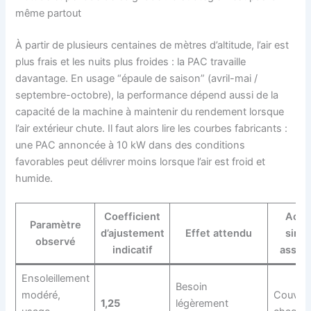
même partout
À partir de plusieurs centaines de mètres d’altitude, l’air est
plus frais et les nuits plus froides : la PAC travaille
davantage. En usage “épaule de saison” (avril-mai /
septembre-octobre), la performance dépend aussi de la
capacité de la machine à maintenir du rendement lorsque
l’air extérieur chute. Il faut alors lire les courbes fabricants :
une PAC annoncée à 10 kW dans des conditions
favorables peut délivrer moins lorsque l’air est froid et
humide.
Coefficient
Acti
Paramètre
d’ajustement
Effet attendu
simp
observé
indicatif
assoc
Ensoleillement
Besoin
modéré,
Couvert
1,25
légèrement