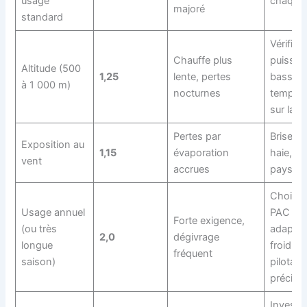
usage
chaque 
majoré
standard
Vérifier 
Chauffe plus
puissan
Altitude (500
1,25
lente, pertes
basse
à 1 000 m)
nocturnes
tempéra
sur la n
Pertes par
Brise-ve
Exposition au
1,15
évaporation
haie, éc
vent
accrues
paysag
Choisir
Usage annuel
PAC
Forte exigence,
(ou très
adaptée
2,0
dégivrage
longue
froid,
fréquent
saison)
pilotage
précis
Investir