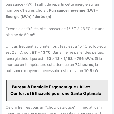
puissance (kW), il suffit de répartir cette énergie sur un
nombre d’heures choisi :
Puissance moyenne (kW) =
Énergie (kWh) / durée (h)
.
Exemple chiffré réaliste : passer de 15 °C à 28 °C sur une
piscine de 50 m³
Un cas fréquent au printemps : l’eau est à 15 °C et l’objectif
est 28 °C, soit
ΔT = 13 °C
. Sans même parler des pertes,
l’énergie théorique est :
50 × 13 × 1,163 ≈ 756 kWh
. Si la
montée en température est attendue en
72 heures
, la
puissance moyenne nécessaire est d’environ
10,5 kW
.
Bureau à Domicile Ergonomique : Alliez
Confort et Efficacité pour une Santé Optimale
Ce chiffre n’est pas un “choix catalogue” immédiat, car il
manque une pièce essentielle : la réalité du bassin (vent,