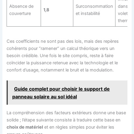
Absence de
Surconsommation
dans u
1,8
couverture
et instabilité
volet/b
thermiq
Ces coefficients ne sont pas des lois, mais des repères
cohérents pour “ramener” un calcul théorique vers un
besoin crédible. Une fois le site compris, reste à faire
coïncider la puissance retenue avec la technologie et le
confort d’usage, notamment le bruit et la modulation.
Guide complet pour choisir le support de
panneau solaire au sol idéal
La compréhension des facteurs extérieurs donne une base
solide ; l’étape suivante consiste à traduire cette base en
choix de matériel
et en règles simples pour éviter les