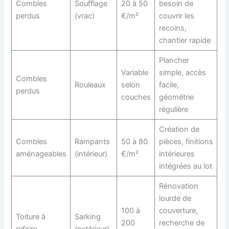
Combles
Soufflage
20 à 50
besoin de
perdus
(vrac)
€/m²
couvrir les
recoins,
chantier rapide
Plancher
Variable
simple, accès
Combles
Rouleaux
selon
facile,
perdus
couches
géométrie
régulière
Création de
Combles
Rampants
50 à 80
pièces, finitions
aménageables
(intérieur)
€/m²
intérieures
intégrées au lot
Rénovation
lourde de
100 à
couverture,
Toiture à
Sarking
200
recherche de
refaire
(extérieur)