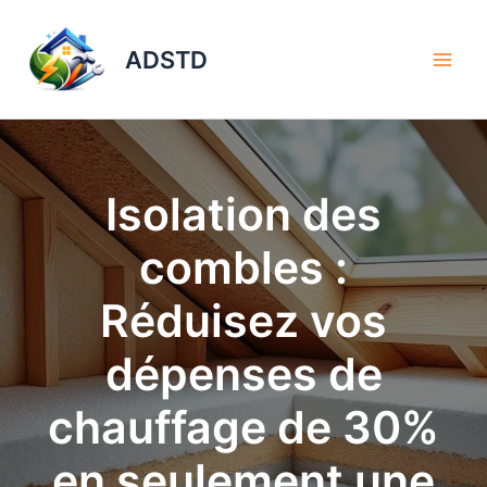
Aller
au
ADSTD
contenu
Isolation des
combles :
Réduisez vos
dépenses de
chauffage de 30%
en seulement une