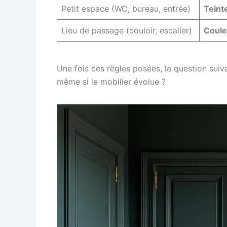
Petit espace (WC, bureau, entrée)
Teint
Lieu de passage (couloir, escalier)
Coule
Une fois ces règles posées, la question su
même si le mobilier évolue ?