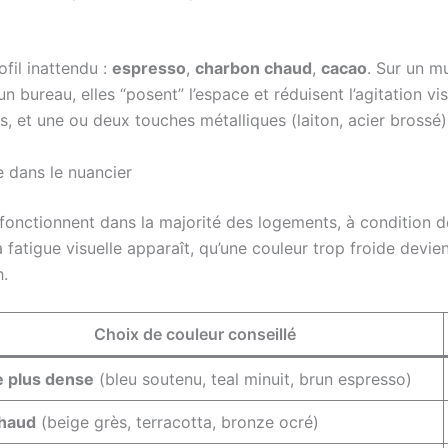
ofil inattendu :
espresso
,
charbon chaud
,
cacao
. Sur un m
n bureau, elles “posent” l’espace et réduisent l’agitation vi
us, et une ou deux touches métalliques (laiton, acier brossé) 
 dans le nuancier
 fonctionnent dans la majorité des logements, à condition de
 la fatigue visuelle apparaît, qu’une couleur trop froide devi
h.
Choix de couleur conseillé
e plus dense
(bleu soutenu, teal minuit, brun espresso)
haud
(beige grès, terracotta, bronze ocré)