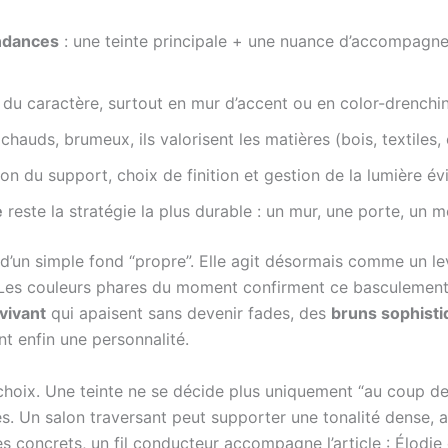
endances
: une teinte principale + une nuance d’accompagne
du caractère, surtout en mur d’accent ou en color-drenchin
chauds, brumeux, ils valorisent les matières (bois, textiles, 
ion du support, choix de finition et gestion de la lumière é
e
reste la stratégie la plus durable : un mur, une porte, un m
ret d’un simple fond “propre”. Elle agit désormais comme un 
. Les couleurs phares du moment confirment ce basculement
 vivant
qui apaisent sans devenir fades, des
bruns sophist
t enfin une personnalité.
hoix. Une teinte ne se décide plus uniquement “au coup de c
ges. Un salon traversant peut supporter une tonalité dense,
ges concrets, un fil conducteur accompagne l’article : Élod