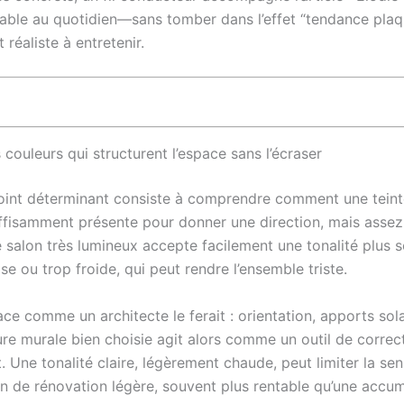
able au quotidien—sans tomber dans l’effet “tendance plaquée
réaliste à entretenir.
 couleurs qui structurent l’espace sans l’écraser
point déterminant consiste à comprendre comment une tein
ffisamment présente pour donner une direction, mais assez 
e salon très lumineux accepte facilement une tonalité plus so
e ou trop froide, qui peut rendre l’ensemble triste.
pace comme un architecte le ferait : orientation, apports sol
ture murale bien choisie agit alors comme un outil de corre
t. Une tonalité claire, légèrement chaude, peut limiter la s
ion de rénovation légère, souvent plus rentable qu’une accum