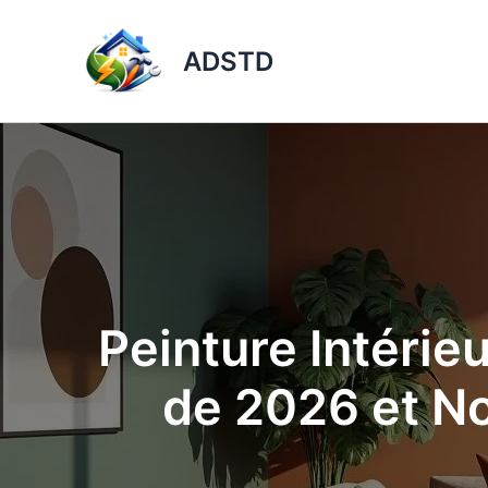
Aller
au
ADSTD
contenu
Peinture Intérie
de 2026 et No