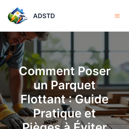
Aller
au
ADSTD
contenu
Comment Poser
un Parquet
Flottant : Guide
Pratique et
Pièges à Éviter