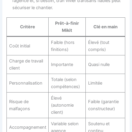
l’agence et, si besoin, d’un vivier d’artisans fiables peut
sécuriser le chantier.
Prêt-à-finir
Critère
Clé en main
Mikit
Faible (hors
Élevé (tout
Coût initial
finitions)
compris)
Charge de travail
Importante
Quasi nulle
client
Totale (selon
Personnalisation
Limitée
compétences)
Élevé
Risque de
Faible (garantie
(autonomie
malfaçons
constructeur)
client)
Variable selon
Soutenu et
Accompagnement
agence
continu