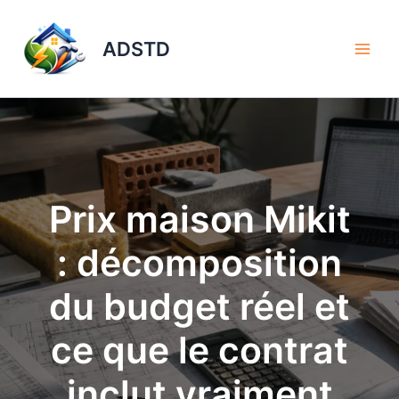
Aller
au
ADSTD
contenu
Prix maison Mikit
: décomposition
du budget réel et
ce que le contrat
inclut vraiment