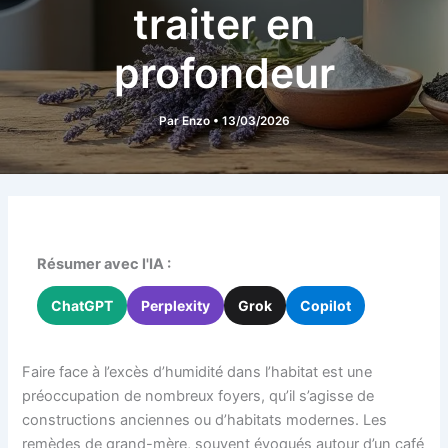
traiter en
profondeur
Par
Enzo
•
13/03/2026
Résumer avec l'IA :
ChatGPT
Perplexity
Grok
Copilot
Faire face à l’excès d’humidité dans l’habitat est une
préoccupation de nombreux foyers, qu’il s’agisse de
constructions anciennes ou d’habitats modernes. Les
remèdes de grand-mère, souvent évoqués autour d’un café