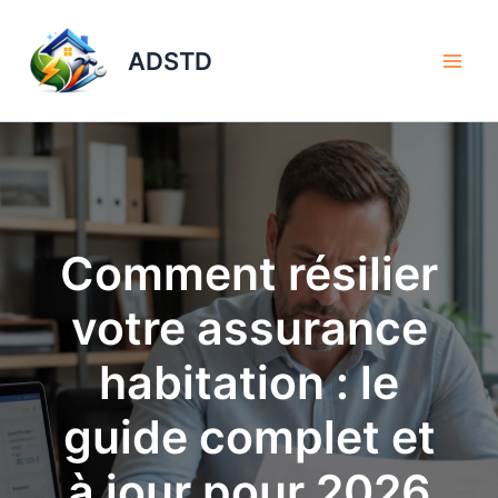
Aller
au
ADSTD
contenu
Comment résilier
votre assurance
habitation : le
guide complet et
à jour pour 2026