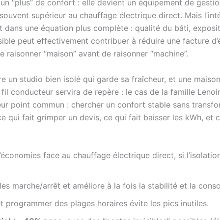
t un “plus” de confort : elle devient un équipement de gesti
souvent supérieur au chauffage électrique direct. Mais l’int
it dans une équation plus complète : qualité du bâti, exposi
sible peut effectivement contribuer à réduire une facture d’
de raisonner “maison” avant de raisonner “machine”.
tre un studio bien isolé qui garde sa fraîcheur, et une maiso
 fil conducteur servira de repère : le cas de la famille Len
 Leur point commun : chercher un confort stable sans transfo
e ce qui fait grimper un devis, ce qui fait baisser les kWh, e
économies face au chauffage électrique direct, si l’isolati
les marche/arrêt et améliore à la fois la stabilité et la con
t programmer des plages horaires évite les pics inutiles.