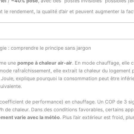
iel
/
~40% pose
, avec des “postes invisibles” possibles (é
t le rendement, la qualité d’air et peuvent augmenter la fac
gie : comprendre le principe sans jargon
omme une
pompe à chaleur air-air
. En mode chauffage, elle c
En mode rafraîchissement, elle extrait la chaleur du logemen
t Joule, explique pourquoi la consommation peut être inférie
uivalente.
coefficient de performance) en chauffage. Un COP de 3 sign
de chaleur. Dans des conditions favorables, certains appar
ement varie avec la météo
. Plus l’air extérieur est froid, pl