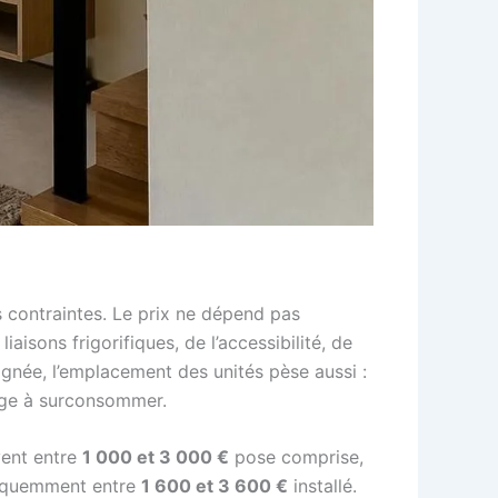
s contraintes. Le prix ne dépend pas
iaisons frigorifiques, de l’accessibilité, de
oignée, l’emplacement des unités pèse aussi :
lige à surconsommer.
vent entre
1 000 et 3 000 €
pose comprise,
réquemment entre
1 600 et 3 600 €
installé.