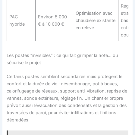
Régula
Optimisation avec
stratég
PAC
Environ 5 000
chaudière existante
bascul
hybride
€ à 10 000 €
en relève
entreti
double
Les postes “invisibles” : ce qui fait grimper la note… ou
sécurise le projet
Certains postes semblent secondaires mais protègent le
confort et la durée de vie : désembouage, pot à boues,
calorifugeage de réseaux, support anti-vibration, reprise de
vannes, sonde extérieure, réglage fin. Un chantier propre
prévoit aussi l’évacuation des condensats et la gestion des
traversées de paroi, pour éviter infiltrations et finitions
dégradées.