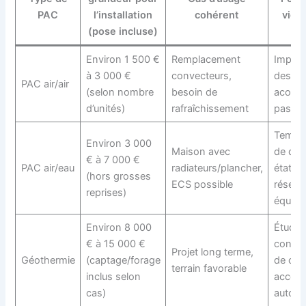
PAC
l’installation
cohérent
vigi
(pose incluse)
Environ 1 500 €
Remplacement
Implan
à 3 000 €
convecteurs,
des spl
PAC air/air
(selon nombre
besoin de
acoust
d’unités)
rafraîchissement
pas d’
Tempér
Environ 3 000
Maison avec
de dép
€ à 7 000 €
PAC air/eau
radiateurs/plancher,
état du
(hors grosses
ECS possible
réseau
reprises)
équilib
Environ 8 000
Études
€ à 15 000 €
contra
Projet long terme,
Géothermie
(captage/forage
de chan
terrain favorable
inclus selon
accès,
cas)
autori