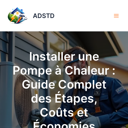
Aller
au
ADSTD
contenu
Installer une
Pompe à Chaleur :
Guide Complet
des Étapes,
Coûts et
Économies