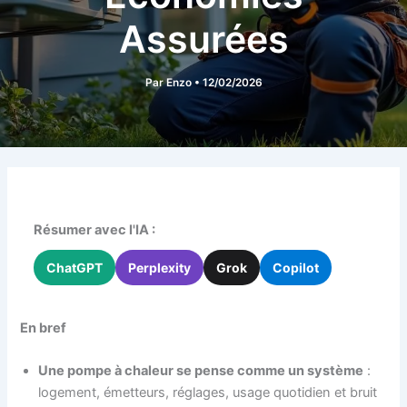
Assurées
Par
Enzo
•
12/02/2026
Résumer avec l'IA :
ChatGPT
Perplexity
Grok
Copilot
En bref
Une pompe à chaleur se pense comme un système
:
logement, émetteurs, réglages, usage quotidien et bruit