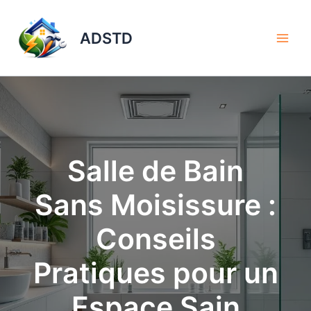
Aller
au
ADSTD
contenu
Salle de Bain
Sans Moisissure :
Conseils
Pratiques pour un
Espace Sain