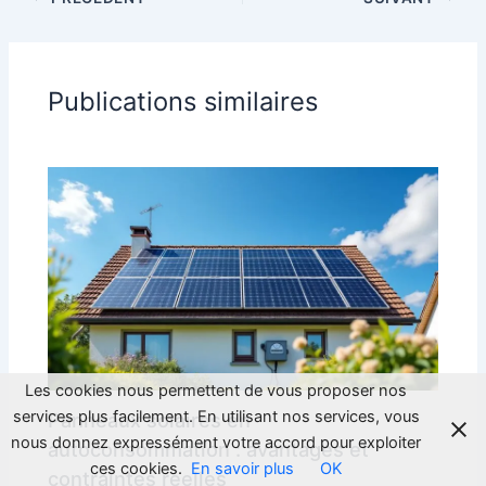
Publications similaires
Les cookies nous permettent de vous proposer nos
services plus facilement. En utilisant nos services, vous
Panneaux solaires en
nous donnez expressément votre accord pour exploiter
autoconsommation : avantages et
ces cookies.
En savoir plus
OK
contraintes réelles