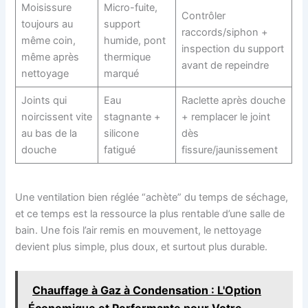
Moisissure
Micro-fuite,
Contrôler
toujours au
support
raccords/siphon +
même coin,
humide, pont
inspection du support
même après
thermique
avant de repeindre
nettoyage
marqué
Joints qui
Eau
Raclette après douche
noircissent vite
stagnante +
+ remplacer le joint
au bas de la
silicone
dès
douche
fatigué
fissure/jaunissement
Une ventilation bien réglée “achète” du temps de séchage,
et ce temps est la ressource la plus rentable d’une salle de
bain. Une fois l’air remis en mouvement, le nettoyage
devient plus simple, plus doux, et surtout plus durable.
Chauffage à Gaz à Condensation : L'Option
Économique et Performante pour Votre