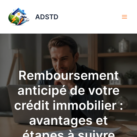
Aller
au
ADSTD
contenu
Remboursement
anticipé de votre
crédit immobilier :
avantages et
étapes à suivre